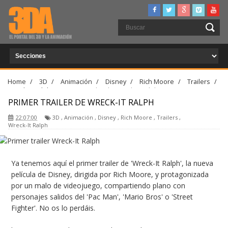
Home
/
3D
/
Animación
/
Disney
/
Rich Moore
/
Trailers
/
Wreck-It Ralph
/
Primer trailer de Wreck-It Ralph
PRIMER TRAILER DE WRECK-IT RALPH
22:07:00
3D
,
Animación
,
Disney
,
Rich Moore
,
Trailers
,
Wreck-It Ralph
Ya tenemos aquí el primer trailer de 'Wreck-It Ralph', la nueva
película de Disney, dirigida por Rich Moore, y protagonizada
por un malo de videojuego, compartiendo plano con
personajes salidos del 'Pac Man', 'Mario Bros' o 'Street
Fighter'. No os lo perdáis.