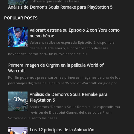
Software que sentó las bases...
Análisis de Demon's Souls Remake para PlayStation 5
POPULAR POSTS
Valorant estrena su Episodio 2 con Yoru como
nuevo héroe
Valorant recibe su esperado Episodio 2, disponible
desde el 13 de enero, e incorporando diversas
novedades, como Yoru, un nuevo héroe del qu...
Primera imagen de Orgrim en la película World of
Warcraft
Por fin podemos presentaros las primeras imágenes de uno de los
personajes digitales de la película 'World of Warcraft' dirigida por...
Análisis de Demon's Souls Remake para
PlayStation 5
Analizamos 'Demon's Souls Remake', la esperadísima
revisión de Bluepoint Games del clásico de From
Software que sentó las bases...
Los 12 principios de la Animación