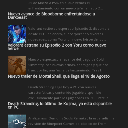
25 de Marzo a PS4, en el que vemos el
enfrentamiento con un nuevo jefe llamado D...
Nuevo avance de Bloodborne enfrentándose a
Darkbeast
Valorant recibe su esperado Episodio 2, disponible
desde el 13 de enero, e incorporando diversas
novedades, como Yoru, un nuevo héroe del qu...
Valorant estrena su Episodio 2 con Yoru como nuevo
héroe
Nuevo y espectacular avance del juego de Cold
Simmetry, con nuevas armas, enemigos y que nos
trae, por fin, una fecha de lanzamiento. Tras l...
Nuevo trailer de Mortal Shell, que llega el 18 de Agosto
Death Stranding llega hoy a PC con nuevas
características y contenido jugable disponible
exclusivamente para los jugadores en PC. Entre la...
Death Stranding, lo último de Kojima, ya está disponible
en PC
Analizamos 'Demon's Souls Remake', la esperadísima
revisión de Bluepoint Games del clásico de From