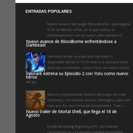
ENTRADAS POPULARES
Nuevo avance del juego 'Bloodborne', que llegará
el 25 de Marzo a PS4, en el que vemos el
enfrentamiento con un nuevo jefe llamado D...
Nuevo avance de Bloodborne enfrentándose a
Darkbeast
Valorant recibe su esperado Episodio 2,
disponible desde el 13 de enero, e incorporando
diversas novedades, como Yoru, un nuevo héroe
Valorant estrena su Episodio 2 con Yoru como nuevo
héroe
del qu...
Nuevo y espectacular avance del juego de Cold
Simmetry, con nuevas armas, enemigos y que nos
trae, por fin, una fecha de lanzamiento. Tras l...
Nuevo trailer de Mortal Shell, que llega el 18 de
Agosto
Death Stranding llega hoy a PC con nuevas
características y contenido jugable disponible