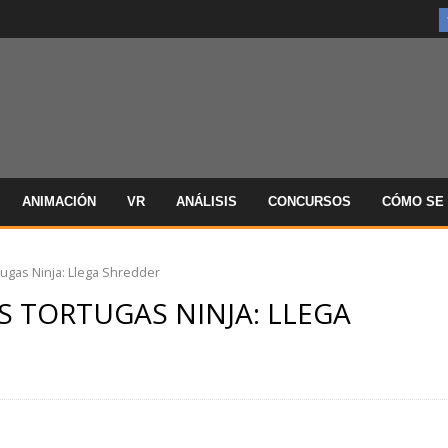
ANIMACIÓN
VR
ANÁLISIS
CONCURSOS
CÓMO SE 
tugas Ninja: Llega Shredder
S TORTUGAS NINJA: LLEGA