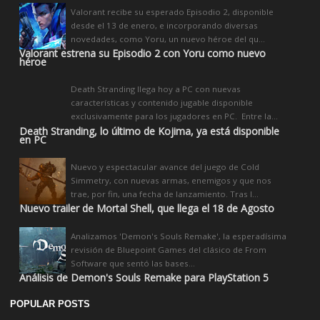
Valorant recibe su esperado Episodio 2, disponible
desde el 13 de enero, e incorporando diversas
novedades, como Yoru, un nuevo héroe del qu...
Valorant estrena su Episodio 2 con Yoru como nuevo
héroe
Death Stranding llega hoy a PC con nuevas
características y contenido jugable disponible
exclusivamente para los jugadores en PC. Entre la...
Death Stranding, lo último de Kojima, ya está disponible
en PC
Nuevo y espectacular avance del juego de Cold
Simmetry, con nuevas armas, enemigos y que nos
trae, por fin, una fecha de lanzamiento. Tras l...
Nuevo trailer de Mortal Shell, que llega el 18 de Agosto
Analizamos 'Demon's Souls Remake', la esperadísima
revisión de Bluepoint Games del clásico de From
Software que sentó las bases...
Análisis de Demon's Souls Remake para PlayStation 5
POPULAR POSTS