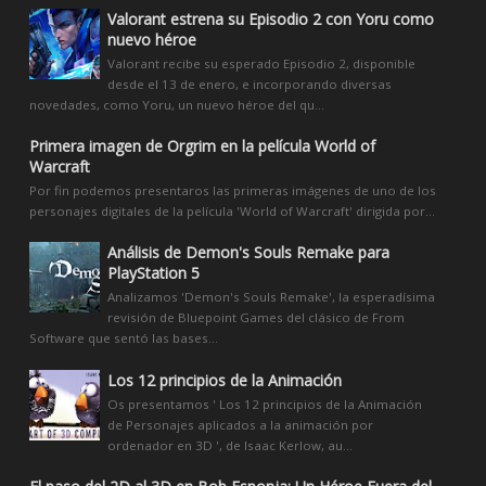
Valorant estrena su Episodio 2 con Yoru como
nuevo héroe
Valorant recibe su esperado Episodio 2, disponible
desde el 13 de enero, e incorporando diversas
novedades, como Yoru, un nuevo héroe del qu...
Primera imagen de Orgrim en la película World of
Warcraft
Por fin podemos presentaros las primeras imágenes de uno de los
personajes digitales de la película 'World of Warcraft' dirigida por...
Análisis de Demon's Souls Remake para
PlayStation 5
Analizamos 'Demon's Souls Remake', la esperadísima
revisión de Bluepoint Games del clásico de From
Software que sentó las bases...
Los 12 principios de la Animación
Os presentamos ' Los 12 principios de la Animación
de Personajes aplicados a la animación por
ordenador en 3D ', de Isaac Kerlow, au...