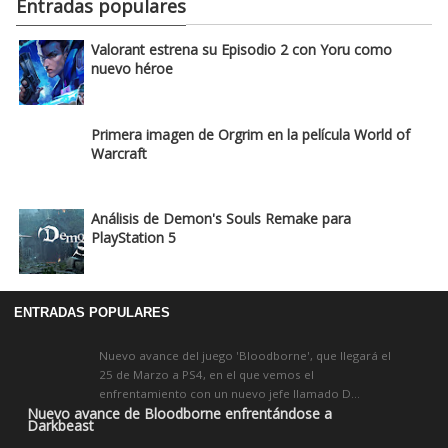
Entradas populares
Valorant estrena su Episodio 2 con Yoru como
nuevo héroe
Primera imagen de Orgrim en la película World of
Warcraft
Análisis de Demon's Souls Remake para
PlayStation 5
ENTRADAS POPULARES
Nuevo avance del juego 'Bloodborne', que llegará el
25 de Marzo a PS4, en el que vemos el
enfrentamiento con un nuevo jefe llamado D...
Nuevo avance de Bloodborne enfrentándose a
Darkbeast