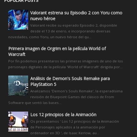
POPULAR POSTS
Valorant estrena su Episodio 2 con Yoru como
nuevo héroe
Valorant recibe su esperado Episodio 2, disponible
desde el 13 de enero, e incorporando diversas
novedades, como Yoru, un nuevo héroe del qu...
Primera imagen de Orgrim en la película World of
Warcraft
Por fin podemos presentaros las primeras imágenes de uno de los
personajes digitales de la película 'World of Warcraft' dirigida por...
Análisis de Demon's Souls Remake para
PlayStation 5
Analizamos 'Demon's Souls Remake', la esperadísima
revisión de Bluepoint Games del clásico de From
Software que sentó las bases...
Los 12 principios de la Animación
Os presentamos ' Los 12 principios de la Animación
de Personajes aplicados a la animación por
ordenador en 3D ', de Isaac Kerlow, au...