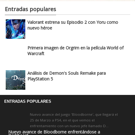
Entradas populares
Valorant estrena su Episodio 2 con Yoru como
nuevo héroe
Primera imagen de Orgrim en la película World of
Warcraft
Análisis de Demon's Souls Remake para
PlayStation 5
ENTRADAS POPULARES
Nuevo avance del juego 'Bloodborne', que llegará el
25 de Marzo a PS4, en el que vemos el
enfrentamiento con un nuevo jefe llamado D...
Nuevo avance de Bloodborne enfrentándose a