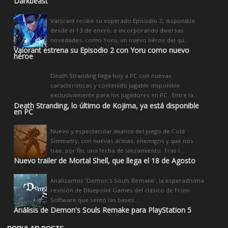
Darkbeast
Valorant recibe su esperado Episodio 2, disponible
desde el 13 de enero, e incorporando diversas
novedades, como Yoru, un nuevo héroe del qu...
Valorant estrena su Episodio 2 con Yoru como nuevo
héroe
Death Stranding llega hoy a PC con nuevas
características y contenido jugable disponible
exclusivamente para los jugadores en PC. Entre la...
Death Stranding, lo último de Kojima, ya está disponible
en PC
Nuevo y espectacular avance del juego de Cold
Simmetry, con nuevas armas, enemigos y que nos
trae, por fin, una fecha de lanzamiento. Tras l...
Nuevo trailer de Mortal Shell, que llega el 18 de Agosto
Analizamos 'Demon's Souls Remake', la esperadísima
revisión de Bluepoint Games del clásico de From
Software que sentó las bases...
Análisis de Demon's Souls Remake para PlayStation 5