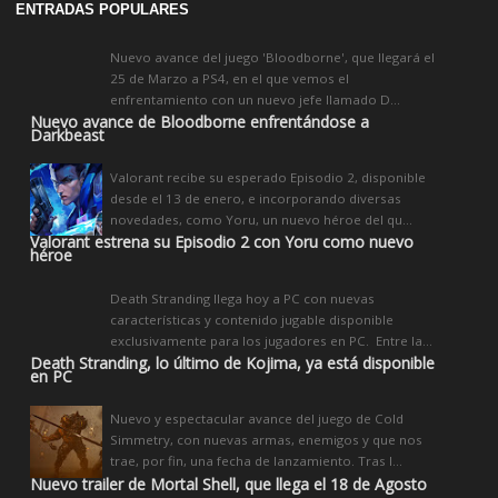
ENTRADAS POPULARES
Nuevo avance del juego 'Bloodborne', que llegará el
25 de Marzo a PS4, en el que vemos el
enfrentamiento con un nuevo jefe llamado D...
Nuevo avance de Bloodborne enfrentándose a
Darkbeast
Valorant recibe su esperado Episodio 2, disponible
desde el 13 de enero, e incorporando diversas
novedades, como Yoru, un nuevo héroe del qu...
Valorant estrena su Episodio 2 con Yoru como nuevo
héroe
Death Stranding llega hoy a PC con nuevas
características y contenido jugable disponible
exclusivamente para los jugadores en PC. Entre la...
Death Stranding, lo último de Kojima, ya está disponible
en PC
Nuevo y espectacular avance del juego de Cold
Simmetry, con nuevas armas, enemigos y que nos
trae, por fin, una fecha de lanzamiento. Tras l...
Nuevo trailer de Mortal Shell, que llega el 18 de Agosto