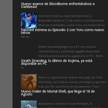
Nuevo avance de Bloodborne enfrentándose a
Darkbeast
Valorant recibe su esperado Episodio 2,
disponible desde el 13 de enero, e incorporando
diversas novedades, como Yoru, un nuevo héroe
Valorant estrena su Episodio 2 con Yoru como nuevo
héroe
del qu...
Death Stranding llega hoy a PC con nuevas
características y contenido jugable disponible
exclusivamente para los jugadores en PC. Entre
Death Stranding, lo último de Kojima, ya está
disponible en PC
la...
Nuevo y espectacular avance del juego de Cold
Simmetry, con nuevas armas, enemigos y que nos
trae, por fin, una fecha de lanzamiento. Tras l...
Nuevo trailer de Mortal Shell, que llega el 18 de
Agosto
Analizamos 'Demon's Souls Remake', la