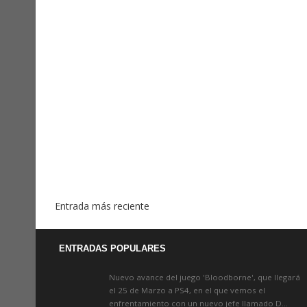
Entrada más reciente
ENTRADAS POPULARES
Nuevo avance del juego 'Bloodborne', que llegará
el 25 de Marzo a PS4, en el que vemos el
enfrentamiento con un nuevo jefe llamado D...