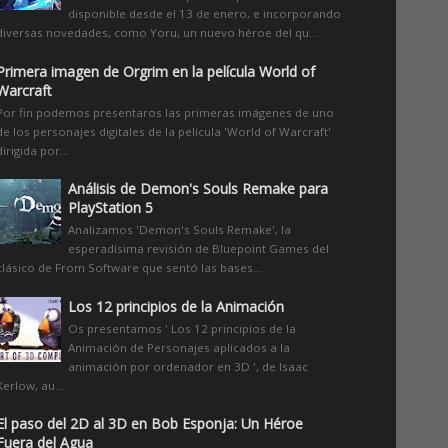
disponible desde el 13 de enero, e incorporando
diversas novedades, como Yoru, un nuevo héroe del qu...
Primera imagen de Orgrim en la película World of
Warcraft
Por fin podemos presentaros las primeras imágenes de uno
de los personajes digitales de la película 'World of Warcraft'
dirigida por...
Análisis de Demon's Souls Remake para
PlayStation 5
Analizamos 'Demon's Souls Remake', la
esperadísima revisión de Bluepoint Games del
clásico de From Software que sentó las bases...
Los 12 principios de la Animación
Os presentamos ' Los 12 principios de la
Animación de Personajes aplicados a la
animación por ordenador en 3D ', de Isaac
Kerlow, au...
El paso del 2D al 3D en Bob Esponja: Un Héroe
Fuera del Agua