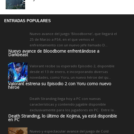
ENTRADAS POPULARES
Nuevo avance del juego 'Bloodborne', que llegará el
25 de Marzo a PS4, en el que vemos el
enfrentamiento con un nuevo jefe llamado D...
Nuevo avance de Bloodborne enfrentándose a
Darkbeast
Valorant recibe su esperado Episodio 2, disponible
desde el 13 de enero, e incorporando diversas
novedades, como Yoru, un nuevo héroe del qu...
Valorant estrena su Episodio 2 con Yoru como nuevo
héroe
Death Stranding llega hoy a PC con nuevas
características y contenido jugable disponible
exclusivamente para los jugadores en PC. Entre la...
Death Stranding, lo último de Kojima, ya está disponible
en PC
Nuevo y espectacular avance del juego de Cold