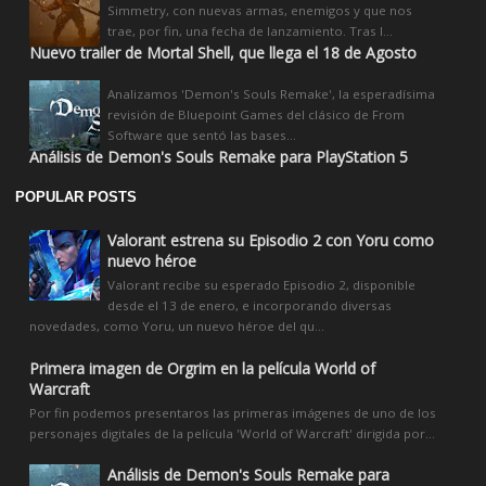
Simmetry, con nuevas armas, enemigos y que nos
trae, por fin, una fecha de lanzamiento. Tras l...
Nuevo trailer de Mortal Shell, que llega el 18 de Agosto
Analizamos 'Demon's Souls Remake', la esperadísima
revisión de Bluepoint Games del clásico de From
Software que sentó las bases...
Análisis de Demon's Souls Remake para PlayStation 5
POPULAR POSTS
Valorant estrena su Episodio 2 con Yoru como
nuevo héroe
Valorant recibe su esperado Episodio 2, disponible
desde el 13 de enero, e incorporando diversas
novedades, como Yoru, un nuevo héroe del qu...
Primera imagen de Orgrim en la película World of
Warcraft
Por fin podemos presentaros las primeras imágenes de uno de los
personajes digitales de la película 'World of Warcraft' dirigida por...
Análisis de Demon's Souls Remake para