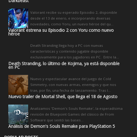
Darkbeast
Valorant recibe su esperado Episodio 2, disponible
desde el 13 de enero, e incorporando diversas
novedades, como Yoru, un nuevo héroe del qu...
Valorant estrena su Episodio 2 con Yoru como nuevo
héroe
Death Stranding llega hoy a PC con nuevas
características y contenido jugable disponible
exclusivamente para los jugadores en PC. Entre la...
Death Stranding, lo último de Kojima, ya está disponible
en PC
Nuevo y espectacular avance del juego de Cold
Simmetry, con nuevas armas, enemigos y que nos
trae, por fin, una fecha de lanzamiento. Tras l...
Nuevo trailer de Mortal Shell, que llega el 18 de Agosto
Analizamos 'Demon's Souls Remake', la esperadísima
revisión de Bluepoint Games del clásico de From
Software que sentó las bases...
Análisis de Demon's Souls Remake para PlayStation 5