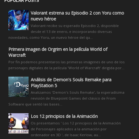
POPULAR POSTS
Valorant estrena su Episodio 2 con Yoru como
nuevo héroe
Valorant recibe su esperado Episodio 2, disponible
desde el 13 de enero, e incorporando diversas
novedades, como Yoru, un nuevo héroe del qu...
Primera imagen de Orgrim en la película World of
Warcraft
Por fin podemos presentaros las primeras imágenes de uno de los
personajes digitales de la película 'World of Warcraft' dirigida por...
Análisis de Demon's Souls Remake para
PlayStation 5
Analizamos 'Demon's Souls Remake', la esperadísima
revisión de Bluepoint Games del clásico de From
Software que sentó las bases...
Los 12 principios de la Animación
Os presentamos ' Los 12 principios de la Animación
de Personajes aplicados a la animación por
ordenador en 3D ', de Isaac Kerlow, au...