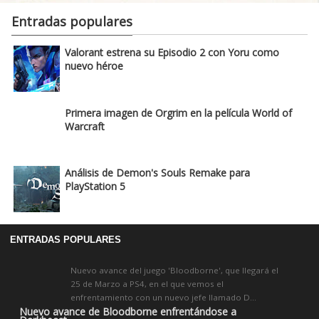
Entradas populares
Valorant estrena su Episodio 2 con Yoru como
nuevo héroe
Primera imagen de Orgrim en la película World of
Warcraft
Análisis de Demon's Souls Remake para
PlayStation 5
ENTRADAS POPULARES
Nuevo avance del juego 'Bloodborne', que llegará el
25 de Marzo a PS4, en el que vemos el
enfrentamiento con un nuevo jefe llamado D...
Nuevo avance de Bloodborne enfrentándose a