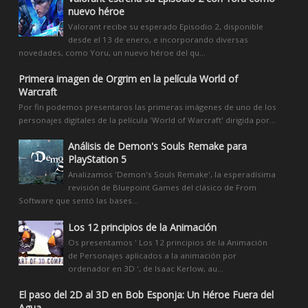
nuevo héroe
Valorant recibe su esperado Episodio 2, disponible
desde el 13 de enero, e incorporando diversas
novedades, como Yoru, un nuevo héroe del qu...
Primera imagen de Orgrim en la película World of
Warcraft
Por fin podemos presentaros las primeras imágenes de uno de los
personajes digitales de la película 'World of Warcraft' dirigida por...
Análisis de Demon's Souls Remake para
PlayStation 5
Analizamos 'Demon's Souls Remake', la esperadísima
revisión de Bluepoint Games del clásico de From
Software que sentó las bases...
Los 12 principios de la Animación
Os presentamos ' Los 12 principios de la Animación
de Personajes aplicados a la animación por
ordenador en 3D ', de Isaac Kerlow, au...
El paso del 2D al 3D en Bob Esponja: Un Héroe Fuera del
Agua