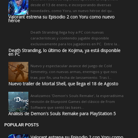
desde el 13 de enero, e incorporando diversas
novedades, como Yoru, un nuevo héroe del qu...
Valorant estrena su Episodio 2 con Yoru como nuevo
héroe
Death Stranding llega hoy a PC con nuevas
características y contenido jugable disponible
exclusivamente para los jugadores en PC. Entre la...
Death Stranding, lo último de Kojima, ya está disponible
en PC
Nuevo y espectacular avance del juego de Cold
Simmetry, con nuevas armas, enemigos y que nos
trae, por fin, una fecha de lanzamiento. Tras l...
Nuevo trailer de Mortal Shell, que llega el 18 de Agosto
Analizamos 'Demon's Souls Remake', la esperadísima
revisión de Bluepoint Games del clásico de From
Software que sentó las bases...
Análisis de Demon's Souls Remake para PlayStation 5
POPULAR POSTS
Valorant estrena su Episodio 2 con Yoru como