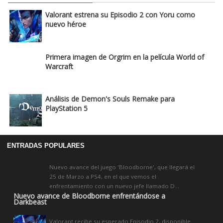
Valorant estrena su Episodio 2 con Yoru como
nuevo héroe
Primera imagen de Orgrim en la película World of
Warcraft
Análisis de Demon's Souls Remake para
PlayStation 5
ENTRADAS POPULARES
Nuevo avance del juego 'Bloodborne', que llegará el
25 de Marzo a PS4, en el que vemos el
enfrentamiento con un nuevo jefe llamado D...
Nuevo avance de Bloodborne enfrentándose a
Darkbeast
Valorant recibe su esperado Episodio 2, disponible