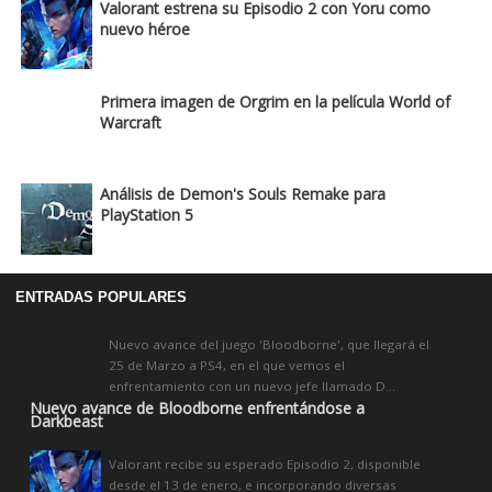
Valorant estrena su Episodio 2 con Yoru como
nuevo héroe
Primera imagen de Orgrim en la película World of
Warcraft
Análisis de Demon's Souls Remake para
PlayStation 5
ENTRADAS POPULARES
Nuevo avance del juego 'Bloodborne', que llegará el
25 de Marzo a PS4, en el que vemos el
enfrentamiento con un nuevo jefe llamado D...
Nuevo avance de Bloodborne enfrentándose a
Darkbeast
Valorant recibe su esperado Episodio 2, disponible
desde el 13 de enero, e incorporando diversas