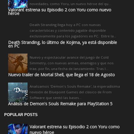
novedades, como Yoru, un nuevo héroe del qu...
Valorant estrena su Episodio 2 con Yoru como nuevo
héroe
Death Stranding llega hoy a PC con nuevas
características y contenido jugable disponible
exclusivamente para los jugadores en PC. Entre la...
Death Stranding, lo último de Kojima, ya está disponible
en PC
Nuevo y espectacular avance del juego de Cold
Simmetry, con nuevas armas, enemigos y que nos
trae, por fin, una fecha de lanzamiento. Tras l...
Nuevo trailer de Mortal Shell, que llega el 18 de Agosto
Analizamos 'Demon's Souls Remake', la esperadísima
revisión de Bluepoint Games del clásico de From
Software que sentó las bases...
Análisis de Demon's Souls Remake para PlayStation 5
POPULAR POSTS
Valorant estrena su Episodio 2 con Yoru como
nuevo héroe