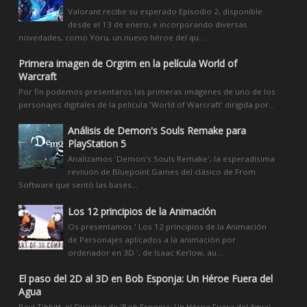
Valorant recibe su esperado Episodio 2, disponible
desde el 13 de enero, e incorporando diversas
novedades, como Yoru, un nuevo héroe del qu...
Primera imagen de Orgrim en la película World of
Warcraft
Por fin podemos presentaros las primeras imágenes de uno de los
personajes digitales de la película 'World of Warcraft' dirigida por...
Análisis de Demon's Souls Remake para
PlayStation 5
Analizamos 'Demon's Souls Remake', la esperadísima
revisión de Bluepoint Games del clásico de From
Software que sentó las bases...
Los 12 principios de la Animación
Os presentamos ' Los 12 principios de la Animación
de Personajes aplicados a la animación por
ordenador en 3D ', de Isaac Kerlow, au...
El paso del 2D al 3D en Bob Esponja: Un Héroe Fuera del
Agua
Paul Tibbitt, el Director de 'Bob Esponja: Un Héroe Fuera del Agua',