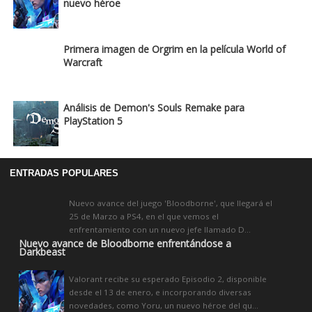
nuevo héroe
Primera imagen de Orgrim en la película World of
Warcraft
Análisis de Demon's Souls Remake para
PlayStation 5
ENTRADAS POPULARES
Nuevo avance del juego 'Bloodborne', que llegará el
25 de Marzo a PS4, en el que vemos el
enfrentamiento con un nuevo jefe llamado D...
Nuevo avance de Bloodborne enfrentándose a
Darkbeast
Valorant recibe su esperado Episodio 2, disponible
desde el 13 de enero, e incorporando diversas
novedades, como Yoru, un nuevo héroe del qu...