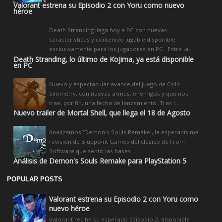
Valorant estrena su Episodio 2 con Yoru como nuevo
héroe
Death Stranding llega hoy a PC con nuevas
características y contenido jugable disponible
exclusivamente para los jugadores en PC. Entre la...
Death Stranding, lo último de Kojima, ya está disponible
en PC
Nuevo y espectacular avance del juego de Cold
Simmetry, con nuevas armas, enemigos y que nos
trae, por fin, una fecha de lanzamiento. Tras l...
Nuevo trailer de Mortal Shell, que llega el 18 de Agosto
Analizamos 'Demon's Souls Remake', la esperadísima
revisión de Bluepoint Games del clásico de From
Software que sentó las bases...
Análisis de Demon's Souls Remake para PlayStation 5
POPULAR POSTS
Valorant estrena su Episodio 2 con Yoru como
nuevo héroe
Valorant recibe su esperado Episodio 2, disponible