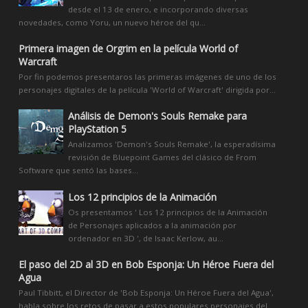
desde el 13 de enero, e incorporando diversas
novedades, como Yoru, un nuevo héroe del qu...
Primera imagen de Orgrim en la película World of
Warcraft
Por fin podemos presentaros las primeras imágenes de uno de los
personajes digitales de la película 'World of Warcraft' dirigida por...
Análisis de Demon's Souls Remake para
PlayStation 5
Analizamos 'Demon's Souls Remake', la esperadísima
revisión de Bluepoint Games del clásico de From
Software que sentó las bases...
Los 12 principios de la Animación
Os presentamos ' Los 12 principios de la Animación
de Personajes aplicados a la animación por
ordenador en 3D ', de Isaac Kerlow, au...
El paso del 2D al 3D en Bob Esponja: Un Héroe Fuera del
Agua
Paul Tibbitt, el Director de 'Bob Esponja: Un Héroe Fuera del Agua',
habla sobre los retos de pasar a estos populares personajes del...