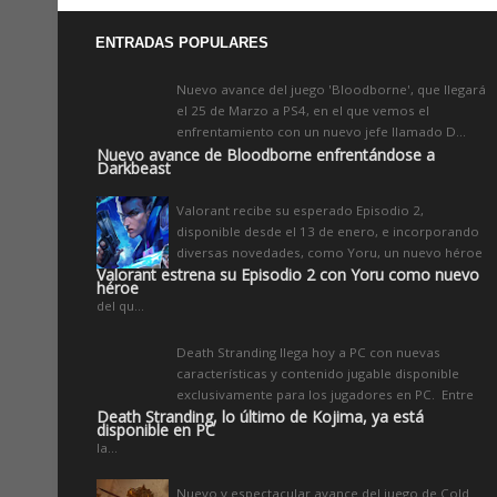
ENTRADAS POPULARES
Nuevo avance del juego 'Bloodborne', que llegará
el 25 de Marzo a PS4, en el que vemos el
enfrentamiento con un nuevo jefe llamado D...
Nuevo avance de Bloodborne enfrentándose a
Darkbeast
Valorant recibe su esperado Episodio 2,
disponible desde el 13 de enero, e incorporando
diversas novedades, como Yoru, un nuevo héroe
Valorant estrena su Episodio 2 con Yoru como nuevo
héroe
del qu...
Death Stranding llega hoy a PC con nuevas
características y contenido jugable disponible
exclusivamente para los jugadores en PC. Entre
Death Stranding, lo último de Kojima, ya está
disponible en PC
la...
Nuevo y espectacular avance del juego de Cold