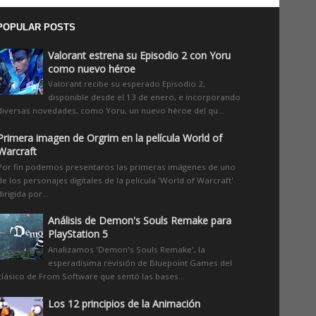
POPULAR POSTS
Valorant estrena su Episodio 2 con Yoru
como nuevo héroe
Valorant recibe su esperado Episodio 2,
disponible desde el 13 de enero, e incorporando
diversas novedades, como Yoru, un nuevo héroe del qu...
Primera imagen de Orgrim en la película World of
Warcraft
Por fin podemos presentaros las primeras imágenes de uno
de los personajes digitales de la película 'World of Warcraft'
dirigida por...
Análisis de Demon's Souls Remake para
PlayStation 5
Analizamos 'Demon's Souls Remake', la
esperadísima revisión de Bluepoint Games del
clásico de From Software que sentó las bases...
Los 12 principios de la Animación