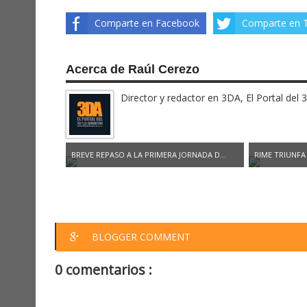
Comparte en Facebook
Comparte en T
Acerca de Raúl Cerezo
Director y redactor en 3DA, El Portal del 
BREVE REPASO A LA PRIMERA JORNADA D...
RIME TRIUNFA
BLOGGER COMMENT
0 comentarios :