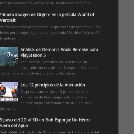
diversas novedades, como Yoru, un nuevo héroe del qu...
Primera imagen de Orgrim en la película World of
Warcraft
Por fin podemos presentaros las primeras imágenes de uno
de los personajes digitales de la película 'World of Warcraft'
dirigida por...
Análisis de Demon's Souls Remake para
PlayStation 5
Analizamos 'Demon's Souls Remake', la
esperadísima revisión de Bluepoint Games del
clásico de From Software que sentó las bases...
Los 12 principios de la Animación
Os presentamos ' Los 12 principios de la
Animación de Personajes aplicados a la
animación por ordenador en 3D ', de Isaac
Kerlow, au...
El paso del 2D al 3D en Bob Esponja: Un Héroe
Fuera del Agua
Paul Tibbitt, el Director de 'Bob Esponja: Un Héroe Fuera del