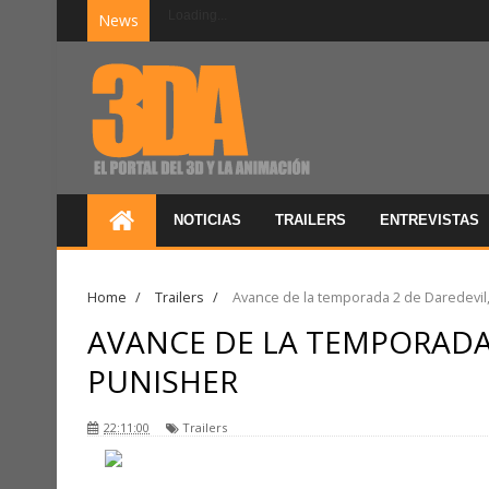
Loading...
News
NOTICIAS
TRAILERS
ENTREVISTAS
Home
/
Trailers
/
Avance de la temporada 2 de Daredevil,
AVANCE DE LA TEMPORADA 
PUNISHER
22:11:00
Trailers