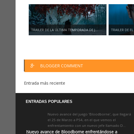
TRAILER DE LA ÚLTIMA TEMPORADA DE J...
TRAILER DE EL 
BLOGGER COMMENT
Entrada más reciente
ENTRADAS POPULARES
Nuevo avance del juego 'Bloodborne', que llegará
el 25 de Marzo a PS4, en el que vemos el
enfrentamiento con un nuevo jefe llamado D...
Nuevo avance de Bloodborne enfrentándose a