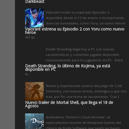
Darkbeast
Valorant recibe su esperado Episodio 2,
disponible desde el 13 de enero, e incorporando
diversas novedades, como Yoru, un nuevo héroe
Valorant estrena su Episodio 2 con Yoru como nuevo
héroe
del qu...
Death Stranding llega hoy a PC con nuevas
características y contenido jugable disponible
exclusivamente para los jugadores en PC. Entre
Death Stranding, lo último de Kojima, ya está
disponible en PC
la...
Nuevo y espectacular avance del juego de Cold
Simmetry, con nuevas armas, enemigos y que nos
trae, por fin, una fecha de lanzamiento. Tras l...
Nuevo trailer de Mortal Shell, que llega el 18 de
Agosto
Analizamos 'Demon's Souls Remake', la
esperadísima revisión de Bluepoint Games del
clásico de From Software que sentó las bases...