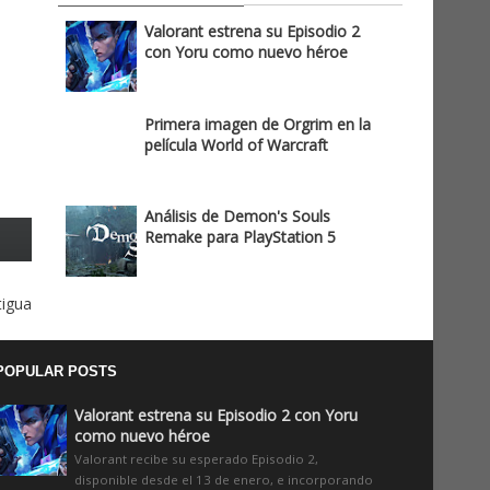
Valorant estrena su Episodio 2
con Yoru como nuevo héroe
Primera imagen de Orgrim en la
película World of Warcraft
Análisis de Demon's Souls
Remake para PlayStation 5
tigua
POPULAR POSTS
Valorant estrena su Episodio 2 con Yoru
como nuevo héroe
Valorant recibe su esperado Episodio 2,
disponible desde el 13 de enero, e incorporando