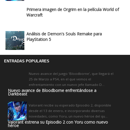
Primera imagen de Orgrim en la película World of
Warcraft
Análisis de Demon's Souls Remake para
PlayStation 5
ENTRADAS POPULARES
Nuevo avance del juego 'Bloodborne', que llegará el
25 de Marzo a PS4, en el que vemos el
enfrentamiento con un nuevo jefe llamado D...
Nuevo avance de Bloodborne enfrentándose a
Darkbeast
Valorant recibe su esperado Episodio 2, disponible
desde el 13 de enero, e incorporando diversas
novedades, como Yoru, un nuevo héroe del qu...
Valorant estrena su Episodio 2 con Yoru como nuevo
héroe