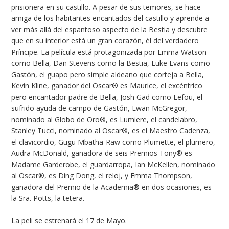
prisionera en su castillo. A pesar de sus temores, se hace
amiga de los habitantes encantados del castillo y aprende a
ver más allá del espantoso aspecto de la Bestia y descubre
que en su interior está un gran corazón, él del verdadero
Príncipe. La película está protagonizada por Emma Watson
como Bella, Dan Stevens como la Bestia, Luke Evans como
Gastón, el guapo pero simple aldeano que corteja a Bella,
Kevin Kline, ganador del Oscar® es Maurice, el excéntrico
pero encantador padre de Bella, Josh Gad como Lefou, el
sufrido ayuda de campo de Gastón, Ewan McGregor,
nominado al Globo de Oro®, es Lumiere, el candelabro,
Stanley Tucci, nominado al Oscar®, es el Maestro Cadenza,
el clavicordio, Gugu Mbatha-Raw como Plumette, el plumero,
Audra McDonald, ganadora de seis Premios Tony® es
Madame Garderobe, el guardarropa, Ian McKellen, nominado
al Oscar®, es Ding Dong, el reloj, y Emma Thompson,
ganadora del Premio de la Academia® en dos ocasiones, es
la Sra. Potts, la tetera.
La peli se estrenará el 17 de Mayo.