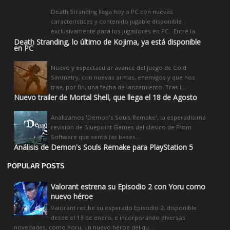
Death Stranding llega hoy a PC con nuevas
características y contenido jugable disponible
exclusivamente para los jugadores en PC. Entre la...
Death Stranding, lo último de Kojima, ya está disponible
en PC
Nuevo y espectacular avance del juego de Cold
Simmetry, con nuevas armas, enemigos y que nos
trae, por fin, una fecha de lanzamiento. Tras l...
Nuevo trailer de Mortal Shell, que llega el 18 de Agosto
Analizamos 'Demon's Souls Remake', la esperadísima
revisión de Bluepoint Games del clásico de From
Software que sentó las bases...
Análisis de Demon's Souls Remake para PlayStation 5
POPULAR POSTS
Valorant estrena su Episodio 2 con Yoru como
nuevo héroe
Valorant recibe su esperado Episodio 2, disponible
desde el 13 de enero, e incorporando diversas
novedades, como Yoru, un nuevo héroe del qu...