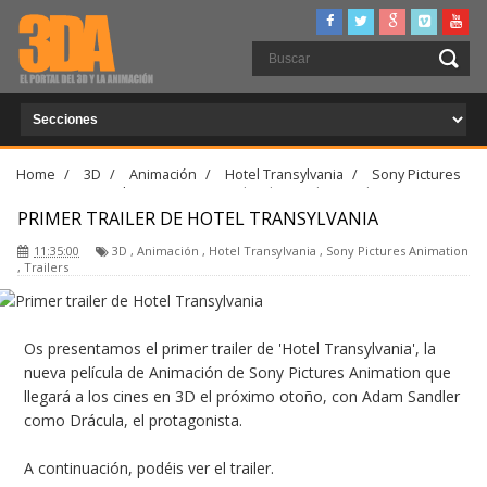
Home
/
3D
/
Animación
/
Hotel Transylvania
/
Sony Pictures
Animation
/
Trailers
/
Primer trailer de Hotel Transylvania
PRIMER TRAILER DE HOTEL TRANSYLVANIA
11:35:00
3D
,
Animación
,
Hotel Transylvania
,
Sony Pictures Animation
,
Trailers
Os presentamos el primer trailer de 'Hotel Transylvania', la
nueva película de Animación de Sony Pictures Animation que
llegará a los cines en 3D el próximo otoño, con Adam Sandler
como Drácula, el protagonista.
A continuación, podéis ver el trailer.