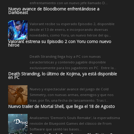
enfrentamiento con un nuevo jefe llamado D...
Nuevo avance de Bloodborne enfrentándose a
Darkbeast
Valorant recibe su esperado Episodio 2, disponible
desde el 13 de enero, e incorporando diversas
novedades, como Yoru, un nuevo héroe del qu...
Valorant estrena su Episodio 2 con Yoru como nuevo
héroe
Death Stranding llega hoy a PC con nuevas
características y contenido jugable disponible
exclusivamente para los jugadores en PC. Entre la...
Death Stranding, lo último de Kojima, ya está disponible
en PC
Nuevo y espectacular avance del juego de Cold
Simmetry, con nuevas armas, enemigos y que nos
trae, por fin, una fecha de lanzamiento. Tras l...
Nuevo trailer de Mortal Shell, que llega el 18 de Agosto
Analizamos 'Demon's Souls Remake', la esperadísima
revisión de Bluepoint Games del clásico de From
Software que sentó las bases...