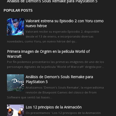
Análisis de Demon's Souls Remake para PlayStation 5
POPULAR POSTS
Valorant estrena su Episodio 2 con Yoru como
nuevo héroe
Valorant recibe su esperado Episodio 2, disponible
desde el 13 de enero, e incorporando diversas
novedades, como Yoru, un nuevo héroe del qu...
Primera imagen de Orgrim en la película World of
Warcraft
Por fin podemos presentaros las primeras imágenes de uno de los
personajes digitales de la película 'World of Warcraft' dirigida por...
Análisis de Demon's Souls Remake para
PlayStation 5
Analizamos 'Demon's Souls Remake', la esperadísima
revisión de Bluepoint Games del clásico de From
Software que sentó las bases...
Los 12 principios de la Animación
Os presentamos ' Los 12 principios de la Animación