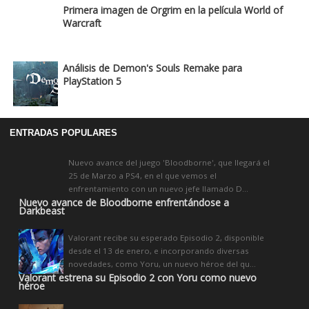
Primera imagen de Orgrim en la película World of
Warcraft
Análisis de Demon's Souls Remake para
PlayStation 5
ENTRADAS POPULARES
Nuevo avance del juego 'Bloodborne', que llegará el
25 de Marzo a PS4, en el que vemos el
enfrentamiento con un nuevo jefe llamado D...
Nuevo avance de Bloodborne enfrentándose a
Darkbeast
Valorant recibe su esperado Episodio 2, disponible
desde el 13 de enero, e incorporando diversas
novedades, como Yoru, un nuevo héroe del qu...
Valorant estrena su Episodio 2 con Yoru como nuevo
héroe