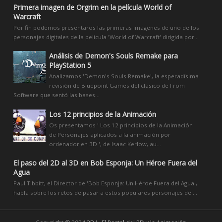
Primera imagen de Orgrim en la película World of
Warcraft
Por fin podemos presentaros las primeras imágenes de uno de los
personajes digitales de la película 'World of Warcraft' dirigida por...
Análisis de Demon's Souls Remake para
PlayStation 5
Analizamos 'Demon's Souls Remake', la esperadísima
revisión de Bluepoint Games del clásico de From
Software que sentó las bases...
Los 12 principios de la Animación
Os presentamos ' Los 12 principios de la Animación
de Personajes aplicados a la animación por
ordenador en 3D ', de Isaac Kerlow, au...
El paso del 2D al 3D en Bob Esponja: Un Héroe Fuera del
Agua
Paul Tibbitt, el Director de 'Bob Esponja: Un Héroe Fuera del Agua',
habla sobre los retos de pasar a estos populares personajes del...