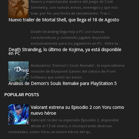
Nuevo y espectacular avance del juego de Cold
Simmetry, con nuevas armas, enemigos y que nos
trae, por fin, una fecha de lanzamiento. Tras l...
Nuevo trailer de Mortal Shell, que llega el 18 de Agosto
Death Stranding llega hoy a PC con nuevas
características y contenido jugable disponible
exclusivamente para los jugadores en PC. Entre la...
Death Stranding, lo último de Kojima, ya está disponible
en PC
Analizamos 'Demon's Souls Remake', la esperadísima
revisión de Bluepoint Games del clásico de From
Software que sentó las bases...
Análisis de Demon's Souls Remake para PlayStation 5
POPULAR POSTS
Valorant estrena su Episodio 2 con Yoru como
nuevo héroe
Valorant recibe su esperado Episodio 2, disponible
desde el 13 de enero, e incorporando diversas
novedades, como Yoru, un nuevo héroe del qu...