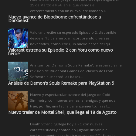
25 de Marzo a PS4, en el que vemos el
enfrentamiento con un nuevo jefe llamado D...
Nuevo avance de Bloodborne enfrentándose a
Darkbeast
Valorant recibe su esperado Episodio 2, disponible
desde el 13 de enero, e incorporando diversas
novedades, como Yoru, un nuevo héroe del qu...
Valorant estrena su Episodio 2 con Yoru como nuevo
héroe
Analizamos 'Demon's Souls Remake', la esperadísima
revisión de Bluepoint Games del clásico de From
Software que sentó las bases...
Análisis de Demon's Souls Remake para PlayStation 5
Nuevo y espectacular avance del juego de Cold
Simmetry, con nuevas armas, enemigos y que nos
trae, por fin, una fecha de lanzamiento. Tras l...
Nuevo trailer de Mortal Shell, que llega el 18 de Agosto
Death Stranding llega hoy a PC con nuevas
características y contenido jugable disponible
exclusivamente para los jugadores en PC. Entre la...