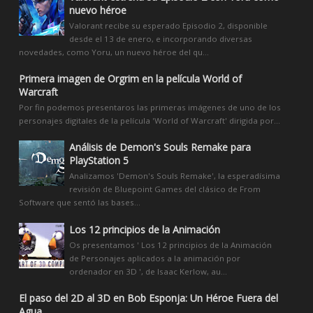
nuevo héroe
Valorant recibe su esperado Episodio 2, disponible
desde el 13 de enero, e incorporando diversas
novedades, como Yoru, un nuevo héroe del qu...
Primera imagen de Orgrim en la película World of
Warcraft
Por fin podemos presentaros las primeras imágenes de uno de los
personajes digitales de la película 'World of Warcraft' dirigida por...
Análisis de Demon's Souls Remake para
PlayStation 5
Analizamos 'Demon's Souls Remake', la esperadísima
revisión de Bluepoint Games del clásico de From
Software que sentó las bases...
Los 12 principios de la Animación
Os presentamos ' Los 12 principios de la Animación
de Personajes aplicados a la animación por
ordenador en 3D ', de Isaac Kerlow, au...
El paso del 2D al 3D en Bob Esponja: Un Héroe Fuera del
Agua