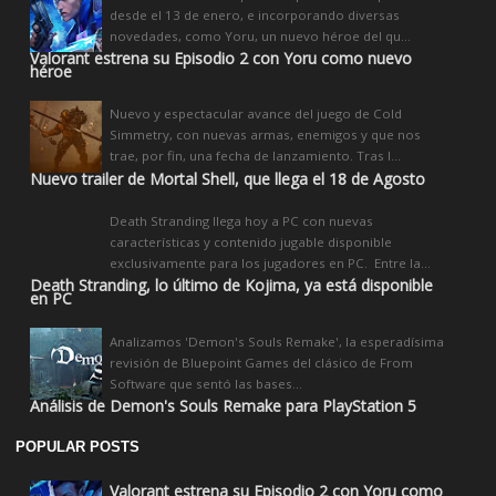
desde el 13 de enero, e incorporando diversas
novedades, como Yoru, un nuevo héroe del qu...
Valorant estrena su Episodio 2 con Yoru como nuevo
héroe
Nuevo y espectacular avance del juego de Cold
Simmetry, con nuevas armas, enemigos y que nos
trae, por fin, una fecha de lanzamiento. Tras l...
Nuevo trailer de Mortal Shell, que llega el 18 de Agosto
Death Stranding llega hoy a PC con nuevas
características y contenido jugable disponible
exclusivamente para los jugadores en PC. Entre la...
Death Stranding, lo último de Kojima, ya está disponible
en PC
Analizamos 'Demon's Souls Remake', la esperadísima
revisión de Bluepoint Games del clásico de From
Software que sentó las bases...
Análisis de Demon's Souls Remake para PlayStation 5
POPULAR POSTS
Valorant estrena su Episodio 2 con Yoru como