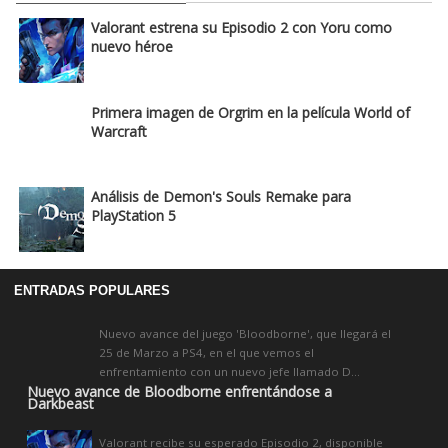
Valorant estrena su Episodio 2 con Yoru como
nuevo héroe
Primera imagen de Orgrim en la película World of
Warcraft
Análisis de Demon's Souls Remake para
PlayStation 5
ENTRADAS POPULARES
Nuevo avance del juego 'Bloodborne', que llegará el
25 de Marzo a PS4, en el que vemos el
enfrentamiento con un nuevo jefe llamado D...
Nuevo avance de Bloodborne enfrentándose a
Darkbeast
Valorant recibe su esperado Episodio 2, disponible