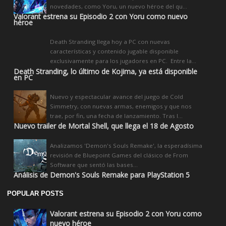
novedades, como Yoru, un nuevo héroe del qu...
Valorant estrena su Episodio 2 con Yoru como nuevo
héroe
Death Stranding llega hoy a PC con nuevas
características y contenido jugable disponible
exclusivamente para los jugadores en PC. Entre la...
Death Stranding, lo último de Kojima, ya está disponible
en PC
Nuevo y espectacular avance del juego de Cold
Simmetry, con nuevas armas, enemigos y que nos
trae, por fin, una fecha de lanzamiento. Tras l...
Nuevo trailer de Mortal Shell, que llega el 18 de Agosto
Analizamos 'Demon's Souls Remake', la esperadísima
revisión de Bluepoint Games del clásico de From
Software que sentó las bases...
Análisis de Demon's Souls Remake para PlayStation 5
POPULAR POSTS
Valorant estrena su Episodio 2 con Yoru como
nuevo héroe