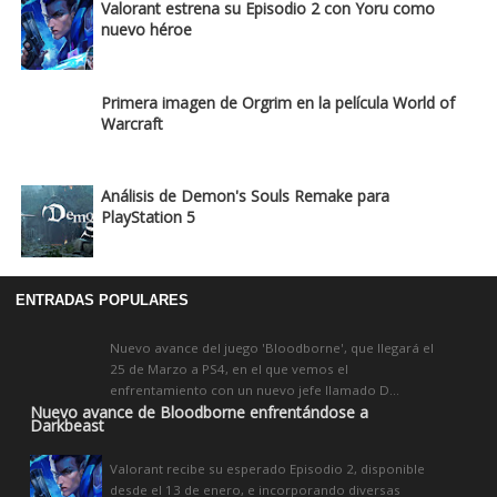
Valorant estrena su Episodio 2 con Yoru como
nuevo héroe
Primera imagen de Orgrim en la película World of
Warcraft
Análisis de Demon's Souls Remake para
PlayStation 5
ENTRADAS POPULARES
Nuevo avance del juego 'Bloodborne', que llegará el
25 de Marzo a PS4, en el que vemos el
enfrentamiento con un nuevo jefe llamado D...
Nuevo avance de Bloodborne enfrentándose a
Darkbeast
Valorant recibe su esperado Episodio 2, disponible
desde el 13 de enero, e incorporando diversas