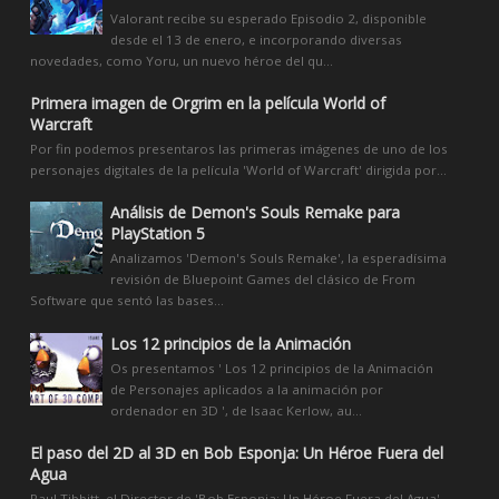
Valorant recibe su esperado Episodio 2, disponible
desde el 13 de enero, e incorporando diversas
novedades, como Yoru, un nuevo héroe del qu...
Primera imagen de Orgrim en la película World of
Warcraft
Por fin podemos presentaros las primeras imágenes de uno de los
personajes digitales de la película 'World of Warcraft' dirigida por...
Análisis de Demon's Souls Remake para
PlayStation 5
Analizamos 'Demon's Souls Remake', la esperadísima
revisión de Bluepoint Games del clásico de From
Software que sentó las bases...
Los 12 principios de la Animación
Os presentamos ' Los 12 principios de la Animación
de Personajes aplicados a la animación por
ordenador en 3D ', de Isaac Kerlow, au...
El paso del 2D al 3D en Bob Esponja: Un Héroe Fuera del
Agua
Paul Tibbitt, el Director de 'Bob Esponja: Un Héroe Fuera del Agua',