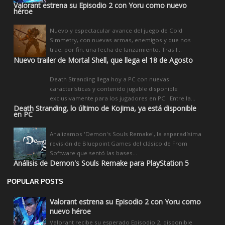
Valorant estrena su Episodio 2 con Yoru como nuevo
héroe
Nuevo y espectacular avance del juego de Cold
Simmetry, con nuevas armas, enemigos y que nos
trae, por fin, una fecha de lanzamiento. Tras l...
Nuevo trailer de Mortal Shell, que llega el 18 de Agosto
Death Stranding llega hoy a PC con nuevas
características y contenido jugable disponible
exclusivamente para los jugadores en PC. Entre la...
Death Stranding, lo último de Kojima, ya está disponible
en PC
Analizamos 'Demon's Souls Remake', la esperadísima
revisión de Bluepoint Games del clásico de From
Software que sentó las bases...
Análisis de Demon's Souls Remake para PlayStation 5
POPULAR POSTS
Valorant estrena su Episodio 2 con Yoru como
nuevo héroe
Valorant recibe su esperado Episodio 2, disponible