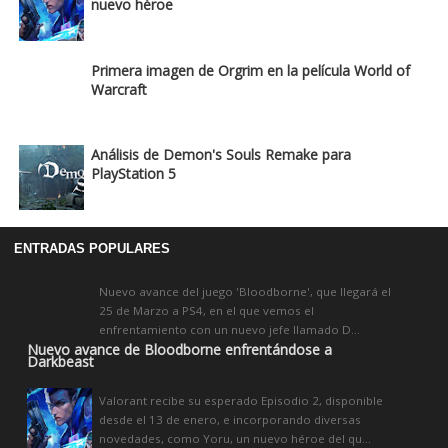
nuevo héroe
Primera imagen de Orgrim en la película World of
Warcraft
Análisis de Demon's Souls Remake para
PlayStation 5
ENTRADAS POPULARES
Nuevo avance del juego 'Bloodborne', que llegará el
25 de Marzo a PS4, en el que vemos el
enfrentamiento con un nuevo jefe llamado D...
Nuevo avance de Bloodborne enfrentándose a
Darkbeast
Valorant recibe su esperado Episodio 2, disponible
desde el 13 de enero, e incorporando diversas
novedades, como Yoru, un nuevo héroe del qu...