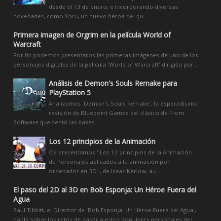
desde el 13 de enero, e incorporando diversas
novedades, como Yoru, un nuevo héroe del qu...
Primera imagen de Orgrim en la película World of
Warcraft
Por fin podemos presentaros las primeras imágenes de uno de los
personajes digitales de la película 'World of Warcraft' dirigida por...
Análisis de Demon's Souls Remake para
PlayStation 5
Analizamos 'Demon's Souls Remake', la esperadísima
revisión de Bluepoint Games del clásico de From
Software que sentó las bases...
Los 12 principios de la Animación
Os presentamos ' Los 12 principios de la Animación
de Personajes aplicados a la animación por
ordenador en 3D ', de Isaac Kerlow, au...
El paso del 2D al 3D en Bob Esponja: Un Héroe Fuera del
Agua
Paul Tibbitt, el Director de 'Bob Esponja: Un Héroe Fuera del Agua',
habla sobre los retos de pasar a estos populares personajes del...