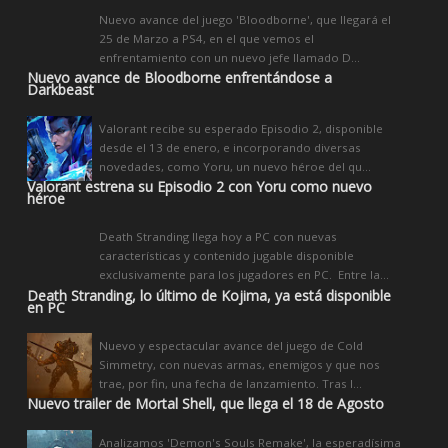
Nuevo avance del juego 'Bloodborne', que llegará el
25 de Marzo a PS4, en el que vemos el
enfrentamiento con un nuevo jefe llamado D...
Nuevo avance de Bloodborne enfrentándose a
Darkbeast
Valorant recibe su esperado Episodio 2, disponible
desde el 13 de enero, e incorporando diversas
novedades, como Yoru, un nuevo héroe del qu...
Valorant estrena su Episodio 2 con Yoru como nuevo
héroe
Death Stranding llega hoy a PC con nuevas
características y contenido jugable disponible
exclusivamente para los jugadores en PC. Entre la...
Death Stranding, lo último de Kojima, ya está disponible
en PC
Nuevo y espectacular avance del juego de Cold
Simmetry, con nuevas armas, enemigos y que nos
trae, por fin, una fecha de lanzamiento. Tras l...
Nuevo trailer de Mortal Shell, que llega el 18 de Agosto
Analizamos 'Demon's Souls Remake', la esperadísima