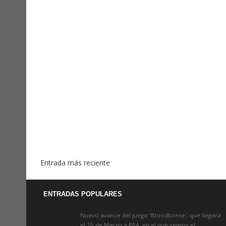
Entrada más reciente
ENTRADAS POPULARES
Nuevo avance del juego 'Bloodborne', que llegará
el 25 de Marzo a PS4, en el que vemos el