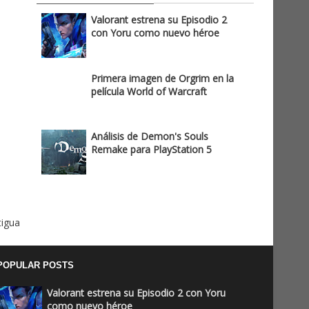
Valorant estrena su Episodio 2
con Yoru como nuevo héroe
Primera imagen de Orgrim en la
película World of Warcraft
Análisis de Demon's Souls
Remake para PlayStation 5
tigua
POPULAR POSTS
Valorant estrena su Episodio 2 con Yoru
como nuevo héroe