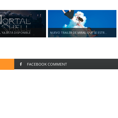
 YA ESTÁ DISPONIBLE
NUEVO TRAILER DE MIRAI, QUE SE ESTR...
FACEBOOK COMMENT