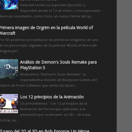
Valorant recibe su esperado Episodio 2,
disponible desde el 13 de enero, e incorporando
diversas novedades, como Yoru, un nuevo héroe del qu...
Primera imagen de Orgrim en la película World of
Warcraft
Por fin podemos presentaros las primeras imágenes de uno
de los personajes digitales de la película 'World of Warcraft'
dirigida por...
Análisis de Demon's Souls Remake para
PlayStation 5
Analizamos 'Demon's Souls Remake', la
esperadísima revisión de Bluepoint Games del
clásico de From Software que sentó las bases...
Los 12 principios de la Animación
Os presentamos ' Los 12 principios de la
Animación de Personajes aplicados a la
animación por ordenador en 3D ', de Isaac
Kerlow, au...
El paso del 2D al 3D en Bob Esponja: Un Héroe