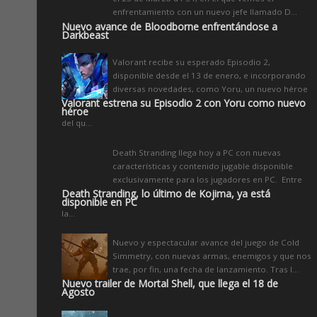
enfrentamiento con un nuevo jefe llamado D...
Nuevo avance de Bloodborne enfrentándose a
Darkbeast
Valorant recibe su esperado Episodio 2,
disponible desde el 13 de enero, e incorporando
diversas novedades, como Yoru, un nuevo héroe
Valorant estrena su Episodio 2 con Yoru como nuevo
héroe
del qu...
Death Stranding llega hoy a PC con nuevas
características y contenido jugable disponible
exclusivamente para los jugadores en PC. Entre
Death Stranding, lo último de Kojima, ya está
disponible en PC
la...
Nuevo y espectacular avance del juego de Cold
Simmetry, con nuevas armas, enemigos y que nos
trae, por fin, una fecha de lanzamiento. Tras l...
Nuevo trailer de Mortal Shell, que llega el 18 de
Agosto