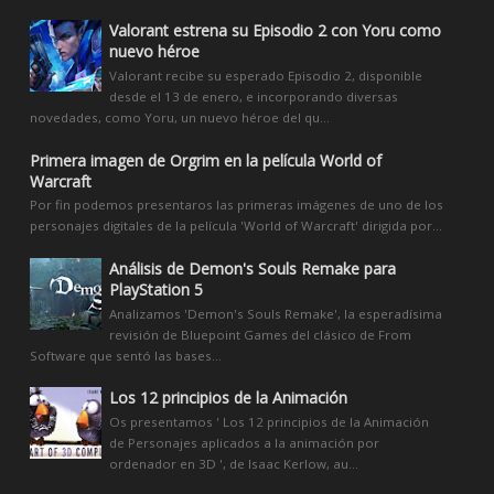
Valorant estrena su Episodio 2 con Yoru como
nuevo héroe
Valorant recibe su esperado Episodio 2, disponible
desde el 13 de enero, e incorporando diversas
novedades, como Yoru, un nuevo héroe del qu...
Primera imagen de Orgrim en la película World of
Warcraft
Por fin podemos presentaros las primeras imágenes de uno de los
personajes digitales de la película 'World of Warcraft' dirigida por...
Análisis de Demon's Souls Remake para
PlayStation 5
Analizamos 'Demon's Souls Remake', la esperadísima
revisión de Bluepoint Games del clásico de From
Software que sentó las bases...
Los 12 principios de la Animación
Os presentamos ' Los 12 principios de la Animación
de Personajes aplicados a la animación por
ordenador en 3D ', de Isaac Kerlow, au...