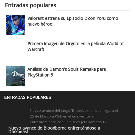
Entradas populares
Valorant estrena su Episodio 2 con Yoru como
nuevo héroe
Primera imagen de Orgrim en la película World of
Warcraft
Análisis de Demon's Souls Remake para
PlayStation 5
ENTRADAS POPULARES
Nuevo avance del juego 'Bloodborne', que llegará el
25 de Marzo a PS4, en el que vemos el
enfrentamiento con un nuevo jefe llamado D...
Nuevo avance de Bloodborne enfrentándose a
Darkbeast