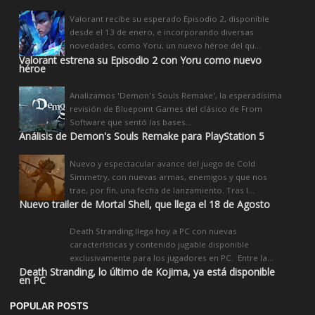
Valorant recibe su esperado Episodio 2, disponible
desde el 13 de enero, e incorporando diversas
novedades, como Yoru, un nuevo héroe del qu...
Valorant estrena su Episodio 2 con Yoru como nuevo
héroe
Analizamos 'Demon's Souls Remake', la esperadísima
revisión de Bluepoint Games del clásico de From
Software que sentó las bases...
Análisis de Demon's Souls Remake para PlayStation 5
Nuevo y espectacular avance del juego de Cold
Simmetry, con nuevas armas, enemigos y que nos
trae, por fin, una fecha de lanzamiento. Tras l...
Nuevo trailer de Mortal Shell, que llega el 18 de Agosto
Death Stranding llega hoy a PC con nuevas
características y contenido jugable disponible
exclusivamente para los jugadores en PC. Entre la...
Death Stranding, lo último de Kojima, ya está disponible
en PC
POPULAR POSTS