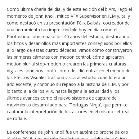
Como última charla del día, y de esta edición del b'Ars, llegó el
momento de John Knoll, mítico VFX Supervisor en ILM y, tal y
como destacó en su presentación Félix Balbás, cocreador de
una herramienta tan imprescindible hoy en día como el
Photoshop. John repasó los 40 años del estudio, destacando
los hitos y desarrollos más importantes conseguidos por ellos
a lo largo de estas cuatro décadas. Vimos cómo construyeron
las primeras cámaras con motion control, cómo aplicaron
motion blur al stop-motion o crearon las primeras criaturas
digitales. John nos contó cómo decidió entrar en el mundo de
los Efectos Visuales tras una visita al estudio cuando era un
adolescente, y continuó su repaso a la historia de ILM, y por
lo tanto a la de los VFX, hasta llegar a la actualidad y los
últimos avances como el nuevo sistema de captura de
movimiento desarrollado para 'Tortugas Ninja', que permite
capturar la interpretación de los actores en el mismo set real
de rodaje.
La conferencia de John Knoll fue un auténtico broche de oro
al b'Ars 2015, una edición fantástica que, a falta de la última