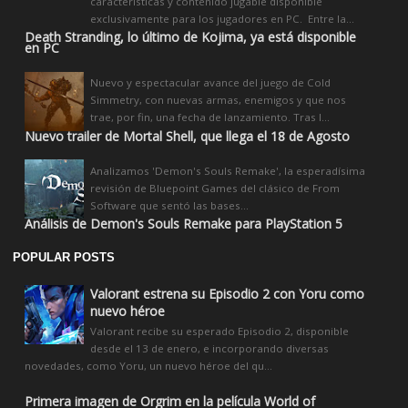
características y contenido jugable disponible
exclusivamente para los jugadores en PC. Entre la...
Death Stranding, lo último de Kojima, ya está disponible
en PC
Nuevo y espectacular avance del juego de Cold
Simmetry, con nuevas armas, enemigos y que nos
trae, por fin, una fecha de lanzamiento. Tras l...
Nuevo trailer de Mortal Shell, que llega el 18 de Agosto
Analizamos 'Demon's Souls Remake', la esperadísima
revisión de Bluepoint Games del clásico de From
Software que sentó las bases...
Análisis de Demon's Souls Remake para PlayStation 5
POPULAR POSTS
Valorant estrena su Episodio 2 con Yoru como
nuevo héroe
Valorant recibe su esperado Episodio 2, disponible
desde el 13 de enero, e incorporando diversas
novedades, como Yoru, un nuevo héroe del qu...
Primera imagen de Orgrim en la película World of