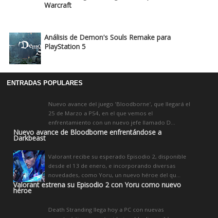
Warcraft
Análisis de Demon's Souls Remake para
PlayStation 5
ENTRADAS POPULARES
Nuevo avance del juego 'Bloodborne', que llegará el
25 de Marzo a PS4, en el que vemos el
enfrentamiento con un nuevo jefe llamado D...
Nuevo avance de Bloodborne enfrentándose a
Darkbeast
Valorant recibe su esperado Episodio 2, disponible
desde el 13 de enero, e incorporando diversas
novedades, como Yoru, un nuevo héroe del qu...
Valorant estrena su Episodio 2 con Yoru como nuevo
héroe
Death Stranding llega hoy a PC con nuevas