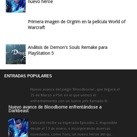
nuevo héroe
Primera imagen de Orgrim en la película World of
Warcraft
Análisis de Demon's Souls Remake para
PlayStation 5
ENTRADAS POPULARES
Nuevo avance del juego 'Bloodborne', que llegará el
25 de Marzo a PS4, en el que vemos el
enfrentamiento con un nuevo jefe llamado D...
Nuevo avance de Bloodborne enfrentándose a
Darkbeast
Valorant recibe su esperado Episodio 2, disponible
desde el 13 de enero, e incorporando diversas
novedades, como Yoru, un nuevo héroe del qu...