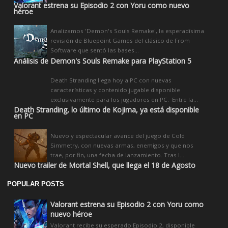
Valorant estrena su Episodio 2 con Yoru como nuevo
héroe
Analizamos 'Demon's Souls Remake', la esperadísima
revisión de Bluepoint Games del clásico de From
Software que sentó las bases...
Análisis de Demon's Souls Remake para PlayStation 5
Death Stranding llega hoy a PC con nuevas
características y contenido jugable disponible
exclusivamente para los jugadores en PC. Entre la...
Death Stranding, lo último de Kojima, ya está disponible
en PC
Nuevo y espectacular avance del juego de Cold
Simmetry, con nuevas armas, enemigos y que nos
trae, por fin, una fecha de lanzamiento. Tras l...
Nuevo trailer de Mortal Shell, que llega el 18 de Agosto
POPULAR POSTS
Valorant estrena su Episodio 2 con Yoru como
nuevo héroe
Valorant recibe su esperado Episodio 2, disponible