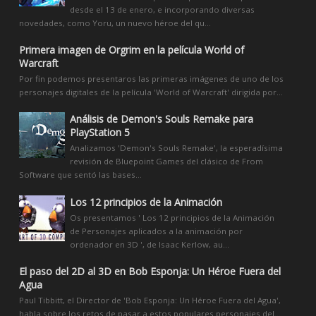
desde el 13 de enero, e incorporando diversas
novedades, como Yoru, un nuevo héroe del qu...
Primera imagen de Orgrim en la película World of
Warcraft
Por fin podemos presentaros las primeras imágenes de uno de los
personajes digitales de la película 'World of Warcraft' dirigida por...
Análisis de Demon's Souls Remake para
PlayStation 5
Analizamos 'Demon's Souls Remake', la esperadísima
revisión de Bluepoint Games del clásico de From
Software que sentó las bases...
Los 12 principios de la Animación
Os presentamos ' Los 12 principios de la Animación
de Personajes aplicados a la animación por
ordenador en 3D ', de Isaac Kerlow, au...
El paso del 2D al 3D en Bob Esponja: Un Héroe Fuera del
Agua
Paul Tibbitt, el Director de 'Bob Esponja: Un Héroe Fuera del Agua',
habla sobre los retos de pasar a estos populares personajes del...