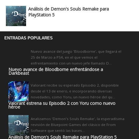
Análisis de Demon's Souls Remake para
PlayStation 5
ENTRADAS POPULARES
Nuevo avance del juego 'Bloodborne', que llegará el
25 de Marzo a PS4, en el que vemos el
enfrentamiento con un nuevo jefe llamado D...
Nuevo avance de Bloodborne enfrentándose a
Darkbeast
Valorant recibe su esperado Episodio 2, disponible
desde el 13 de enero, e incorporando diversas
novedades, como Yoru, un nuevo héroe del qu...
Valorant estrena su Episodio 2 con Yoru como nuevo
héroe
Analizamos 'Demon's Souls Remake', la esperadísima
revisión de Bluepoint Games del clásico de From
Software que sentó las bases...
Análisis de Demon's Souls Remake para PlayStation 5