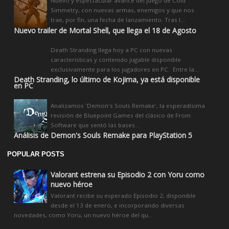
Nuevo y espectacular avance del juego de Cold
Simmetry, con nuevas armas, enemigos y que nos
trae, por fin, una fecha de lanzamiento. Tras l...
Nuevo trailer de Mortal Shell, que llega el 18 de Agosto
Death Stranding llega hoy a PC con nuevas
características y contenido jugable disponible
exclusivamente para los jugadores en PC. Entre la...
Death Stranding, lo último de Kojima, ya está disponible
en PC
Analizamos 'Demon's Souls Remake', la esperadísima
revisión de Bluepoint Games del clásico de From
Software que sentó las bases...
Análisis de Demon's Souls Remake para PlayStation 5
POPULAR POSTS
Valorant estrena su Episodio 2 con Yoru como
nuevo héroe
Valorant recibe su esperado Episodio 2, disponible
desde el 13 de enero, e incorporando diversas
novedades, como Yoru, un nuevo héroe del qu...