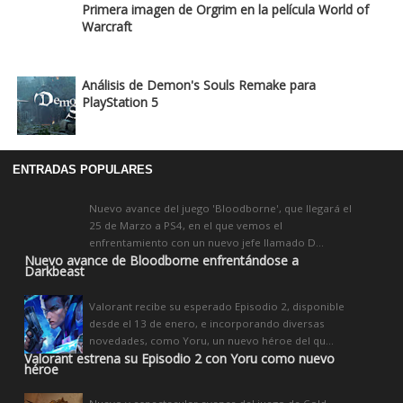
Primera imagen de Orgrim en la película World of
Warcraft
Análisis de Demon's Souls Remake para
PlayStation 5
ENTRADAS POPULARES
Nuevo avance del juego 'Bloodborne', que llegará el
25 de Marzo a PS4, en el que vemos el
enfrentamiento con un nuevo jefe llamado D...
Nuevo avance de Bloodborne enfrentándose a
Darkbeast
Valorant recibe su esperado Episodio 2, disponible
desde el 13 de enero, e incorporando diversas
novedades, como Yoru, un nuevo héroe del qu...
Valorant estrena su Episodio 2 con Yoru como nuevo
héroe