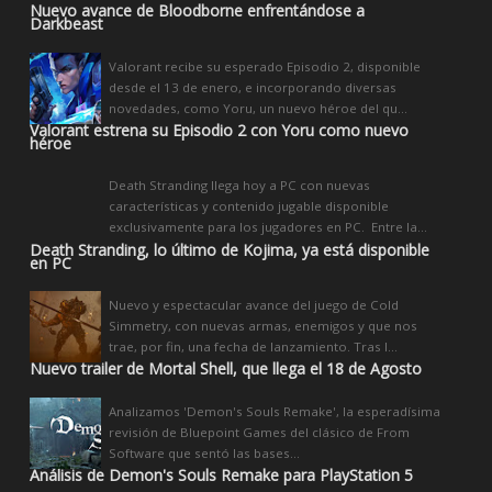
Nuevo avance de Bloodborne enfrentándose a
Darkbeast
Valorant recibe su esperado Episodio 2, disponible
desde el 13 de enero, e incorporando diversas
novedades, como Yoru, un nuevo héroe del qu...
Valorant estrena su Episodio 2 con Yoru como nuevo
héroe
Death Stranding llega hoy a PC con nuevas
características y contenido jugable disponible
exclusivamente para los jugadores en PC. Entre la...
Death Stranding, lo último de Kojima, ya está disponible
en PC
Nuevo y espectacular avance del juego de Cold
Simmetry, con nuevas armas, enemigos y que nos
trae, por fin, una fecha de lanzamiento. Tras l...
Nuevo trailer de Mortal Shell, que llega el 18 de Agosto
Analizamos 'Demon's Souls Remake', la esperadísima
revisión de Bluepoint Games del clásico de From
Software que sentó las bases...
Análisis de Demon's Souls Remake para PlayStation 5