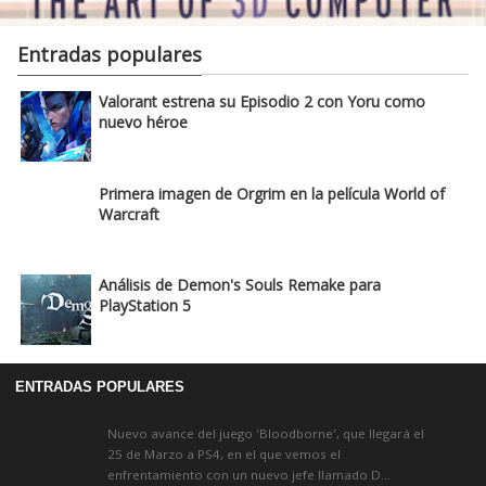
Entradas populares
Valorant estrena su Episodio 2 con Yoru como
nuevo héroe
Primera imagen de Orgrim en la película World of
Warcraft
Análisis de Demon's Souls Remake para
PlayStation 5
ENTRADAS POPULARES
Nuevo avance del juego 'Bloodborne', que llegará el
25 de Marzo a PS4, en el que vemos el
enfrentamiento con un nuevo jefe llamado D...