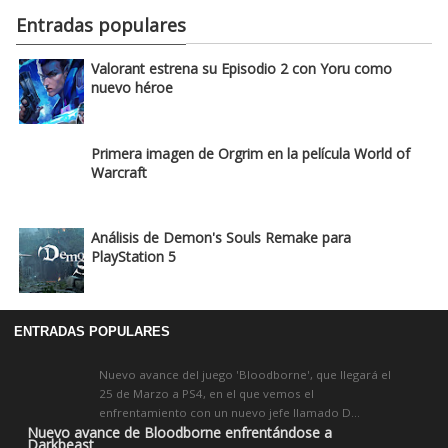
Entradas populares
Valorant estrena su Episodio 2 con Yoru como
nuevo héroe
Primera imagen de Orgrim en la película World of
Warcraft
Análisis de Demon's Souls Remake para
PlayStation 5
ENTRADAS POPULARES
Nuevo avance del juego 'Bloodborne', que llegará el
25 de Marzo a PS4, en el que vemos el
enfrentamiento con un nuevo jefe llamado D...
Nuevo avance de Bloodborne enfrentándose a
Darkbeast