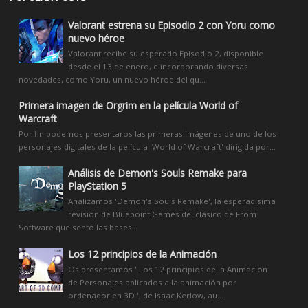
Valorant estrena su Episodio 2 con Yoru como
nuevo héroe
Valorant recibe su esperado Episodio 2, disponible
desde el 13 de enero, e incorporando diversas
novedades, como Yoru, un nuevo héroe del qu...
Primera imagen de Orgrim en la película World of
Warcraft
Por fin podemos presentaros las primeras imágenes de uno de los
personajes digitales de la película 'World of Warcraft' dirigida por...
Análisis de Demon's Souls Remake para
PlayStation 5
Analizamos 'Demon's Souls Remake', la esperadísima
revisión de Bluepoint Games del clásico de From
Software que sentó las bases...
Los 12 principios de la Animación
Os presentamos ' Los 12 principios de la Animación
de Personajes aplicados a la animación por
ordenador en 3D ', de Isaac Kerlow, au...