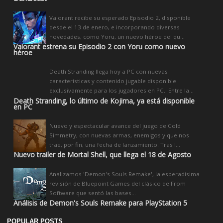
Valorant recibe su esperado Episodio 2, disponible
desde el 13 de enero, e incorporando diversas
novedades, como Yoru, un nuevo héroe del qu...
Valorant estrena su Episodio 2 con Yoru como nuevo
héroe
Death Stranding llega hoy a PC con nuevas
características y contenido jugable disponible
exclusivamente para los jugadores en PC. Entre la...
Death Stranding, lo último de Kojima, ya está disponible
en PC
Nuevo y espectacular avance del juego de Cold
Simmetry, con nuevas armas, enemigos y que nos
trae, por fin, una fecha de lanzamiento. Tras l...
Nuevo trailer de Mortal Shell, que llega el 18 de Agosto
Analizamos 'Demon's Souls Remake', la esperadísima
revisión de Bluepoint Games del clásico de From
Software que sentó las bases...
Análisis de Demon's Souls Remake para PlayStation 5
POPULAR POSTS