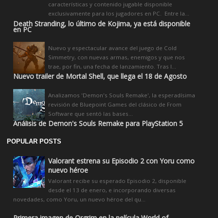
características y contenido jugable disponible
exclusivamente para los jugadores en PC. Entre la...
Death Stranding, lo último de Kojima, ya está disponible
en PC
Nuevo y espectacular avance del juego de Cold
Simmetry, con nuevas armas, enemigos y que nos
trae, por fin, una fecha de lanzamiento. Tras l...
Nuevo trailer de Mortal Shell, que llega el 18 de Agosto
Analizamos 'Demon's Souls Remake', la esperadísima
revisión de Bluepoint Games del clásico de From
Software que sentó las bases...
Análisis de Demon's Souls Remake para PlayStation 5
POPULAR POSTS
Valorant estrena su Episodio 2 con Yoru como
nuevo héroe
Valorant recibe su esperado Episodio 2, disponible
desde el 13 de enero, e incorporando diversas
novedades, como Yoru, un nuevo héroe del qu...
Primera imagen de Orgrim en la película World of