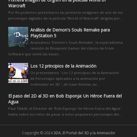
Warcraft
Por fin podemos presentaros las primeras imágenes de uno de los
personajes digitales de la película 'World of Warcraft' dirigida por...
Análisis de Demon's Souls Remake para
PlayStation 5
Analizamos 'Demon's Souls Remake', la esperadísima
revisión de Bluepoint Games del clásico de From
Software que sentó las bases...
Los 12 principios de la Animación
Os presentamos ' Los 12 principios de la Animación
de Personajes aplicados a la animación por
ordenador en 3D ', de Isaac Kerlow, au...
El paso del 2D al 3D en Bob Esponja: Un Héroe Fuera del
Agua
Paul Tibbitt, el Director de 'Bob Esponja: Un Héroe Fuera del Agua',
habla sobre los retos de pasar a estos populares personajes del...
Copyright © 2024
3DA, El Portal del 3D y la Animación