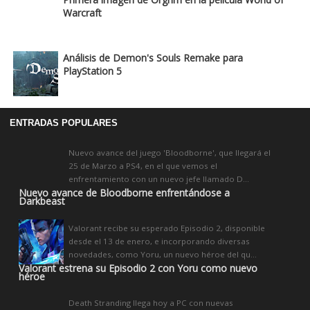
Warcraft
Análisis de Demon's Souls Remake para
PlayStation 5
ENTRADAS POPULARES
Nuevo avance del juego 'Bloodborne', que llegará el
25 de Marzo a PS4, en el que vemos el
enfrentamiento con un nuevo jefe llamado D...
Nuevo avance de Bloodborne enfrentándose a
Darkbeast
Valorant recibe su esperado Episodio 2, disponible
desde el 13 de enero, e incorporando diversas
novedades, como Yoru, un nuevo héroe del qu...
Valorant estrena su Episodio 2 con Yoru como nuevo
héroe
Death Stranding llega hoy a PC con nuevas