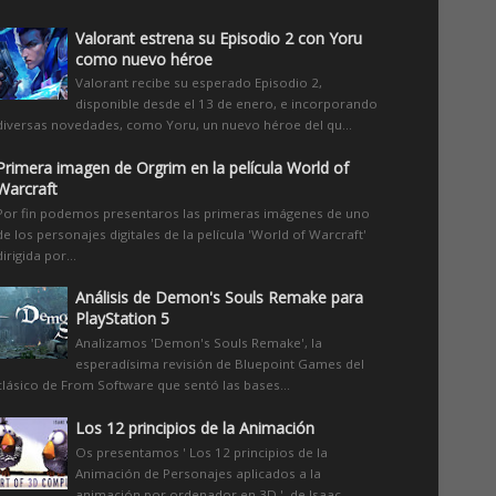
Valorant estrena su Episodio 2 con Yoru
como nuevo héroe
Valorant recibe su esperado Episodio 2,
disponible desde el 13 de enero, e incorporando
diversas novedades, como Yoru, un nuevo héroe del qu...
Primera imagen de Orgrim en la película World of
Warcraft
Por fin podemos presentaros las primeras imágenes de uno
de los personajes digitales de la película 'World of Warcraft'
dirigida por...
Análisis de Demon's Souls Remake para
PlayStation 5
Analizamos 'Demon's Souls Remake', la
esperadísima revisión de Bluepoint Games del
clásico de From Software que sentó las bases...
Los 12 principios de la Animación
Os presentamos ' Los 12 principios de la
Animación de Personajes aplicados a la
animación por ordenador en 3D ', de Isaac