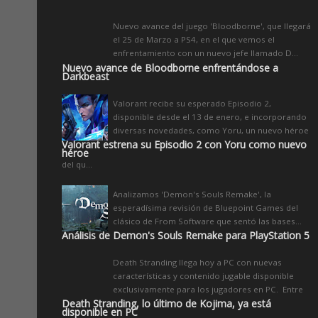
Nuevo avance del juego 'Bloodborne', que llegará
el 25 de Marzo a PS4, en el que vemos el
enfrentamiento con un nuevo jefe llamado D...
Nuevo avance de Bloodborne enfrentándose a
Darkbeast
Valorant recibe su esperado Episodio 2,
disponible desde el 13 de enero, e incorporando
diversas novedades, como Yoru, un nuevo héroe
Valorant estrena su Episodio 2 con Yoru como nuevo
héroe
del qu...
Analizamos 'Demon's Souls Remake', la
esperadísima revisión de Bluepoint Games del
clásico de From Software que sentó las bases...
Análisis de Demon's Souls Remake para PlayStation 5
Death Stranding llega hoy a PC con nuevas
características y contenido jugable disponible
exclusivamente para los jugadores en PC. Entre
Death Stranding, lo último de Kojima, ya está
disponible en PC