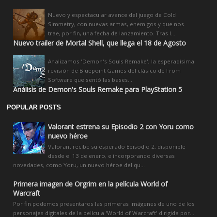
Nuevo y espectacular avance del juego de Cold
Simmetry, con nuevas armas, enemigos y que nos
trae, por fin, una fecha de lanzamiento. Tras l...
Nuevo trailer de Mortal Shell, que llega el 18 de Agosto
Analizamos 'Demon's Souls Remake', la esperadísima
revisión de Bluepoint Games del clásico de From
Software que sentó las bases...
Análisis de Demon's Souls Remake para PlayStation 5
POPULAR POSTS
Valorant estrena su Episodio 2 con Yoru como
nuevo héroe
Valorant recibe su esperado Episodio 2, disponible
desde el 13 de enero, e incorporando diversas
novedades, como Yoru, un nuevo héroe del qu...
Primera imagen de Orgrim en la película World of
Warcraft
Por fin podemos presentaros las primeras imágenes de uno de los
personajes digitales de la película 'World of Warcraft' dirigida por...