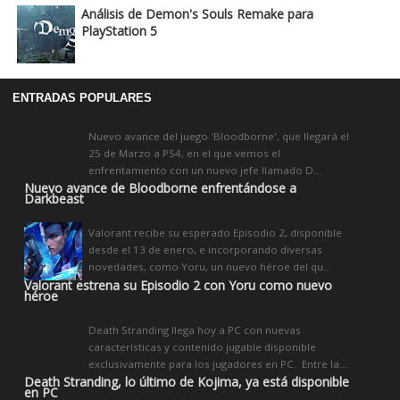
Análisis de Demon's Souls Remake para
PlayStation 5
ENTRADAS POPULARES
Nuevo avance del juego 'Bloodborne', que llegará el
25 de Marzo a PS4, en el que vemos el
enfrentamiento con un nuevo jefe llamado D...
Nuevo avance de Bloodborne enfrentándose a
Darkbeast
Valorant recibe su esperado Episodio 2, disponible
desde el 13 de enero, e incorporando diversas
novedades, como Yoru, un nuevo héroe del qu...
Valorant estrena su Episodio 2 con Yoru como nuevo
héroe
Death Stranding llega hoy a PC con nuevas
características y contenido jugable disponible
exclusivamente para los jugadores en PC. Entre la...
Death Stranding, lo último de Kojima, ya está disponible
en PC